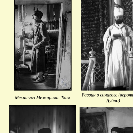
Раввин в синагоге (вероят
Местечко Межиричи. Ткач
Дубно)