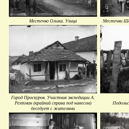
Местечко Олыка. Улица
Местечко Ше
Город Проскуров. Участник экспедиции А.
Рехтман (крайний справа под навесом)
Подольс
беседует с жителями