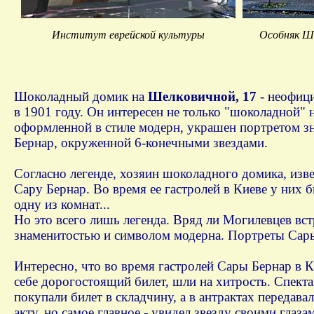
Институт еврейской культуры
Особняк Ш
Шоколадный домик на
Шелковичной, 17
- неофиц
в 1901 году. Он интересен не только "шоколадной"
оформленной в стиле модерн, украшен портретом зн
Бернар, окруженной 6-конечными звездами.
Согласно легенде, хозяин шоколадного домика, из
Сару Бернар. Во время ее гастролей в Киеве у них 
одну из комнат...
Но это всего лишь легенда. Вряд ли Могилевцев вст
знаменитостью и символом модерна. Портреты Сары
Интересно, что во время гастролей Сары Бернар в К
себе дорогостоящий билет, шли на хитрость. Спектак
покупали билет в складчину, а в антрактах передав
акту, но самое главное - увидел звезду своими глазам