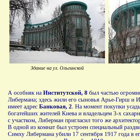
Здание на ул. Ольгинской
А особняк на
Институтской, 8
был частью огромно
Либермана; здесь жили его сыновья Арье-Гирш и И
имеет адрес
Банковая, 2
. На момент покупки усад
богатейших жителей Киева и владельцем 3-х сахарн
с участком, Либерман пригласил того же архитекто
В одной из комнат был устроен специальный раздв
Симху Либермана убили 17 сентября 1917 года в е