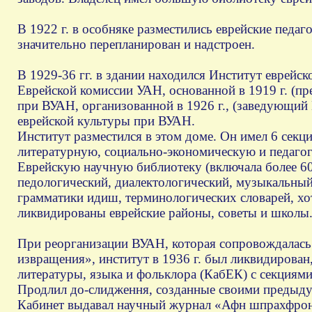
В 1922 г. в особняке разместились еврейские педаг
значительно перепланирован и надстроен.
В 1929-36 гг. в здании находился Институт еврейс
Еврейской комиссии УАН, основанной в 1919 г. (пр
при ВУАН, организованной в 1926 г., (заведующий 
еврейской культуры при ВУАН.
Институт разместился в этом доме. Он имел 6 сек
литературную, социально-экономическую и педагог
Еврейскую научную библиотеку (включала более 60 
педологический, диалектологический, музыкальный
грамматики идиш, терминологических словарей, хот
ликвидированы еврейские районы, советы и школы
При реорганизации ВУАН, которая сопровождалась 
извращения», институт в 1936 г. был ликвидирован,
литературы, языка и фольклора (КабЕК) с секциями
Продлил до-слидження, созданные своими предыдущ
Кабинет выдавал научный журнал «Афн шпрахфронт