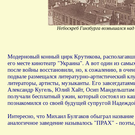
Небоскреб Гинзбурга возвышался над
Модерновый конный цирк Крутикова, располагавший
его месте кинотеатр "Украина". А вот один из сам
после войны восстановили, но, к сожалению, в очен
подвале размещался литературно-артистический кл
литераторы, артисты, музыканты. Его завсегдатаями
Александр Кугель, Юлий Хайт, Осип Мандельштам и
получали бесплатный ужин, который состоял из ка
познакомился со своей будущей супругой Надеждо
Интересно, что Михаил Булгаков обыграл название 
аналогичное заведение называлось "ПРАХ" - поэты