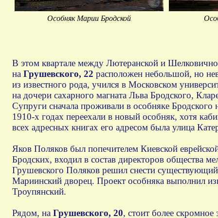
Особняк Марии Бродской
Осо
В этом квартале между Лютеранской и Шелковичной
на
Грушевского, 22
расположен небольшой, но не
из известного рода, учился в Московском универси
на дочери сахарного магната Льва Бродского, Кларе
Супруги сначала проживали в особняке Бродского на
1910-х годах переехали в новый особняк, хотя каби
всех адресных книгах его адресом была улица Катер
Яков Поляков был попечителем Киевской еврейской
Бродских, входил в состав директоров общества ме
Грушевского Поляков решил снести существующий 
Мариинский дворец. Проект особняка выполнил из
Троупянский.
Рядом, на
Грушевского, 20
, стоит более скромное