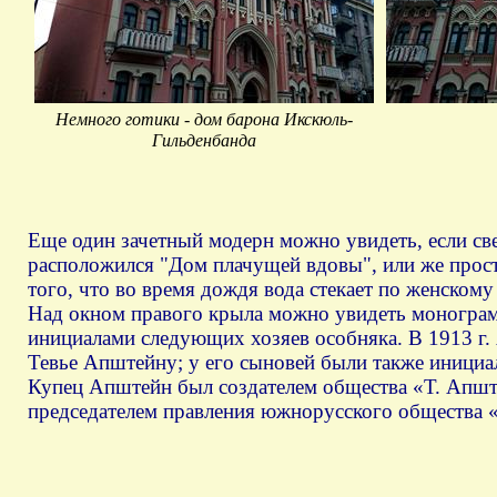
Немного готики - дом барона Икскюль-
Гильденбанда
Еще один зачетный модерн можно увидеть, если с
расположился "Дом плачущей вдовы", или же прос
того, что во время дождя вода стекает по женском
Над окном правого крыла можно увидеть монограм
инициалами следующих хозяев особняка. В 1913 г.
Тевье Апштейну; у его сыновей были также иници
Купец Апштейн был создателем общества «Т. Апште
председателем правления южнорусского общества 