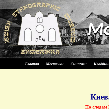
М
М
Главная
Местечки
Синагоги
Кладби
Киев
По следам 