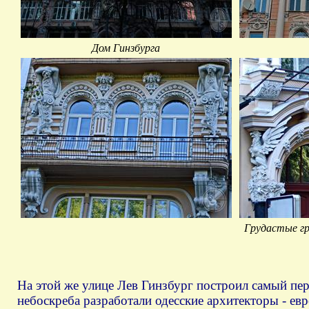
Дом Гинзбурга
Грудастые г
На этой же улице Лев Гинзбург построил самый пе
небоскреба разработали одесские архитекторы - е