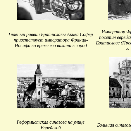
Император Ф
Главный раввин Братиславы Акива Софер
посетил еврейс
приветствует императора Франца-
Братиславе (Прес
Иосифа во время его визита в город
г.
Реформистская синагога на улице
Большая синаго
Еврейской