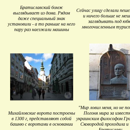
Братиславский бомж
Сейчас улицу сделали пеше
выглядывает из дома. Рядом
и ничего больше не ме
даже специальный знак
заглядывать под юб
установили - а то раньше на него
многочисленным турис
пару раз наезжали машины
"Мир ловил меня, но не по
Михайловские ворота построены
Погоня мира за извес
в 1300 г, представляют собой
украинским философом Гр
башню с воротами в основании
Сковородой проходила и 
Братиславу