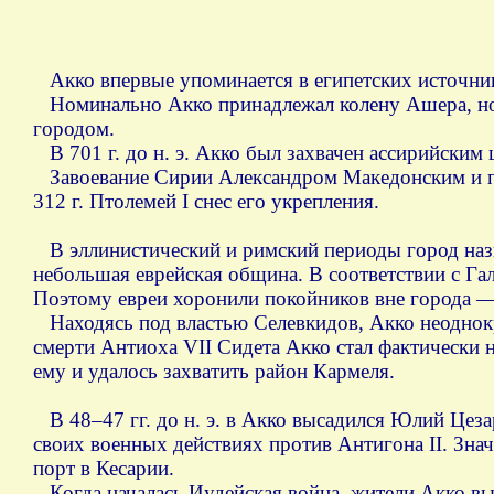
Акко впервые упоминается в египетских источника
Номинально Акко принадлежал колену Ашера, но 
городом.
В 701 г. до н. э. Акко был захвачен ассирийским
Завоевание Сирии Александром Македонским и паде
312 г. Птолемей I снес его укрепления.
В эллинистический и римский периоды город назы
небольшая еврейская община. В соответствии с Га
Поэтому евреи хоронили покойников вне города 
Находясь под властью Селевкидов, Акко неоднокр
смерти Антиоха VII Сидета Акко стал фактически 
ему и удалось захватить район Кармеля.
В 48–47 гг. до н. э. в Акко высадился Юлий Цезар
своих военных действиях против Антигона II. Зна
порт в Кесарии.
Когда началась Иудейская война, жители Акко выре