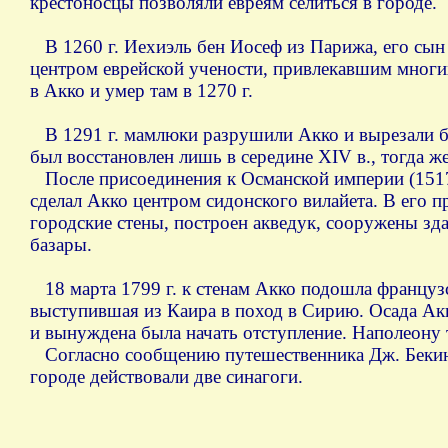
крестоносцы позволяли евреям селиться в городе.
В 1260 г. Иехиэль бен Иосеф из Парижа, его сын 
центром еврейской учености, привлекавшим многих
в Акко и умер там в 1270 г.
В 1291 г. мамлюки разрушили Акко и вырезали бо
был восстановлен лишь в середине XIV в., тогда ж
После присоединения к Османской империи (1517
сделал Акко центром сидонского вилайета. В его п
городские стены, построен акведук, сооружены зд
базары.
18 марта 1799 г. к стенам Акко подошла француз
выступившая из Каира в поход в Сирию. Осада Акк
и вынуждена была начать отступление. Наполеону т
Согласно сообщению путешественника Дж. Бекингем
городе действовали две синагоги.