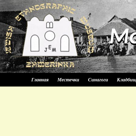
М
М
Главная
Местечки
Синагоги
Кладби